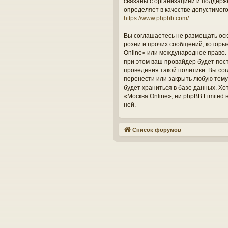
связаны с организацией и поддерж
определяет в качестве допустимог
https://www.phpbb.com/
.
Вы соглашаетесь не размещать оск
розни и прочих сообщений, которы
Online» или международное право.
при этом ваш провайдер будет пос
проведения такой политики. Вы со
перенести или закрыть любую тему
будет храниться в базе данных. Х
«Москва Online», ни phpBB Limited
ней.
Список форумов