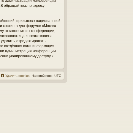
, что администрация конференций
BB обращайтесь по адресу
общений, призывов к национальной
ги хостинга для форумов «Москва
ому отключению от конференции,
 сохраняются для возможности
 удалить, отредактировать,
 что введённая вами информация
, ни администрация конференции
несанкционированному доступу к
Удалить cookies
Часовой пояс:
UTC