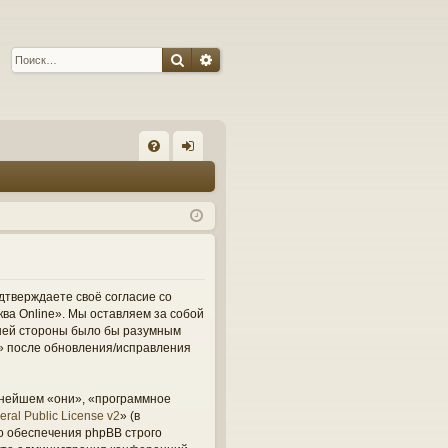
Поиск
Расширенный поиск
С
FA
хо
Q
д
одтверждаете своё согласие со
ва Online». Мы оставляем за собой
вашей стороны было бы разумным
e» после обновления/исправления
ьнейшем «они», «программное
ral Public License v2
» (в
о обеспечения phpBB строго