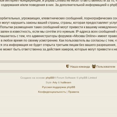
кой интернет-конференций, и phpBB Limited не несёт ответственности за то
о содержания и/или поведения в них. За дополнительной информацией о php
орбительных, угрожающих, клеветнических сообщений, порнографических со
е могут нарушить законы вашей страны, страны, которая предоставляет услу
 Попытки размещения таких сообщений могут привести к вашему немедленн
тавлен в известность, если мы сочтём это нужным. IP-адреса всех сообщений
глашаетесь с тем, что администраторы форумов «Москва Online» имеют право
 в любое время по своему усмотрению. Как пользователь вы согласны с тем,
отя эта информация не будет открыта третьим лицам без вашего разрешения
 не может быть ответственна за действия хакеров, которые могут привести к 
Наша команда
Пользователи
Создано на основе
phpBB
® Forum Software © phpBB Limited
Style
Arty
&
halilesen
Русская поддержка phpBB
Конфиденциальность
|
Правила