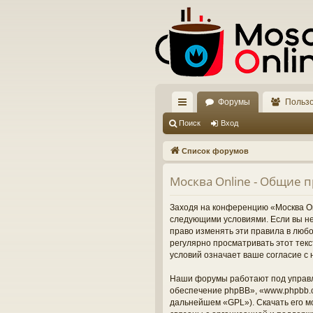
Форумы
Польз
с
Поиск
Вход
ы
Список форумов
лк
Москва Online - Общие 
и
Заходя на конференцию «Москва Onl
следующими условиями. Если вы не 
право изменять эти правила в люб
регулярно просматривать этот тек
условий означает ваше согласие с 
Наши форумы работают под управл
обеспечение phpBB», «www.phpbb.c
дальнейшем «GPL»). Скачать его м