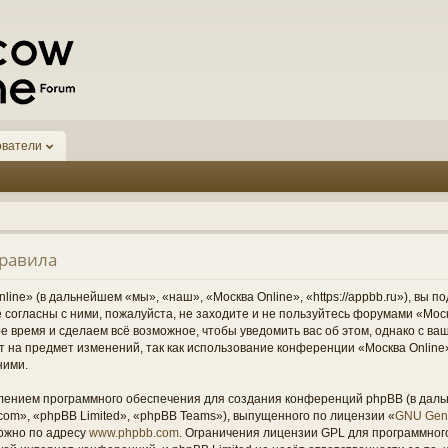
ователи
правила
ine» (в дальнейшем «мы», «наш», «Москва Online», «https://appbb.ru»), вы п
согласны с ними, пожалуйста, не заходите и не пользуйтесь форумами «Моск
ое время и сделаем всё возможное, чтобы уведомить вас об этом, однако с 
ст на предмет изменений, так как использование конференции «Москва Onlin
ними.
ением программного обеспечения для создания конференций phpBB (в дал
om», «phpBB Limited», «phpBB Teams»), выпущенного по лицензии «
GNU Gene
ожно по адресу
www.phpbb.com
. Ограничения лицензии GPL для программног