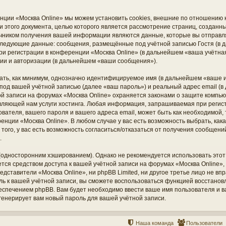
нции «Москва Online» мы можем установить cookies, внешние по отношению
ки этого документа, целью которого является рассмотрение страниц, создан
чником получения вашей информации являются данные, которые вы отправл
 следующие данные: сообщения, размещённые под учётной записью Гостя (
ри регистрации в конференции «Москва Online» (в дальнейшем «ваша учётная
ии и авторизации (в дальнейшем «ваши сообщения»).
ать, как минимум, однозначно идентифицируемое имя (в дальнейшем «ваше и
под вашей учётной записью (далее «ваш пароль») и реальный адрес email (в
й записи на форумах «Москва Online» охраняется законами о защите компь
вляющей нам услуги хостинга. Любая информация, запрашиваемая при регис
ователя, вашего пароля и вашего адреса email, может быть как необходимой, т
нции «Москва Online». В любом случае у вас есть возможность выбрать, ка
того, у вас есть возможность согласиться/отказаться от получения сообщен
.
дносторонним хэшированием). Однако не рекомендуется использовать этот 
ется средством доступа к вашей учётной записи на форумах «Москва Online», 
редставители «Москва Online», ни phpBB Limited, ни другое третье лицо не вп
оль к вашей учётной записи, вы сможете воспользоваться функцией восстано
печением phpBB. Вам будет необходимо ввести ваше имя пользователя и ваш
енерирует вам новый пароль для вашей учётной записи.
Наша команда
Пользователи