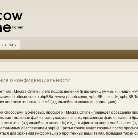
ователи
ение о конфиденциальности
, как «Москва Online» и его подразделения (в дальнейшем «мы», «наш», «Москв
граммное обеспечение phpBB», «www.phpbb.com», «phpBB Limited», «phpBB 
их пользовательских сессий (в дальнейшем «ваша информация»).
я способами. Во-первых, просмотр «Москва Online» приведёт к созданию п
ольшие текстовые файлы, загружаемые в папку временных файлов вашего бра
ьзователя (в дальнейшем «user-id») и идентификатор анонимной сессии (в д
ограммным обеспечением phpBB. Третья cookie будет создана после просмо
ваться для хранения информации о прочтённых вами темах, повышая таким о