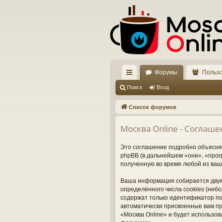
Форумы
Польз
с
Поиск
Вход
ы
Список форумов
лк
Москва Online - Соглаш
и
Это соглашение подробно объясняет
phpBB (в дальнейшем «они», «про
полученную во время любой из ваш
Ваша информация собирается двум
определённого числа cookies (неб
содержат только идентификатор пол
автоматически присвоенные вам пр
«Москва Online» и будет использо