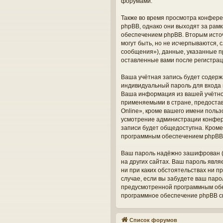
форумами.
Также во время просмотра конфере
phpBB, однако они выходят за рам
обеспечением phpBB. Вторым исто
могут быть, но не исчерпываются,
сообщения»), данные, указанные п
оставленные вами после регистрац
Ваша учётная запись будет содерж
индивидуальный пароль для входа 
Ваша информация из вашей учётно
применяемыми в стране, предоста
Online», кроме вашего имени польз
усмотрение администрации конфере
записи будет общедоступна. Кроме 
программным обеспечением phpBB
Ваш пароль надёжно зашифрован (о
на других сайтах. Ваш пароль явля
ни при каких обстоятельствах ни п
случае, если вы забудете ваш пар
предусмотренной программным обес
программное обеспечение phpBB сг
Список форумов