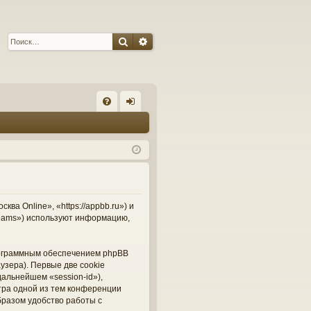
Поиск
Расширенный поиск
С
FA
хо
Q
д
а Online», «https://appbb.ru») и
Teams») используют информацию,
рограммным обеспечением phpBB
узера). Первые две cookie
альнейшем «session-id»),
тра одной из тем конференции
бразом удобство работы с