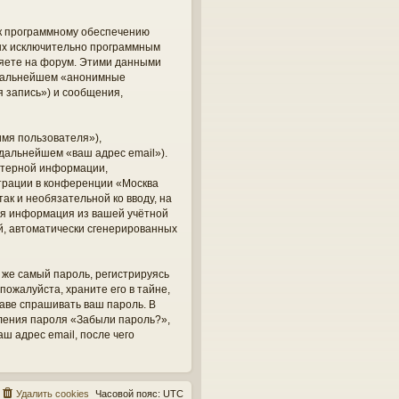
 к программному обеспечению
ных исключительно программным
яете на форум. Этими данными
в дальнейшем «анонимные
 запись») и сообщения,
мя пользователя»),
 дальнейшем «ваш адрес email»).
ютерной информации,
трации в конференции «Москва
ак и необязательной ко вводу, на
кая информация из вашей учётной
ий, автоматически сгенерированных
же самый пароль, регистрируясь
пожалуйста, храните его в тайне,
раве спрашивать ваш пароль. В
вления пароля «Забыли пароль?»,
 адрес email, после чего
Удалить cookies
Часовой пояс:
UTC