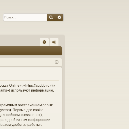
Поиск
Расширенный поиск
С
FA
хо
Q
д
а Online», «https://appbb.ru») и
Teams») используют информацию,
рограммным обеспечением phpBB
узера). Первые две cookie
альнейшем «session-id»),
тра одной из тем конференции
бразом удобство работы с