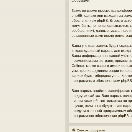
форумами.
Также во время просмотра конфере
phpBB, однако они выходят за рам
обеспечением phpBB. Вторым исто
могут быть, но не исчерпываются,
сообщения»), данные, указанные п
оставленные вами после регистрац
Ваша учётная запись будет содерж
индивидуальный пароль для входа 
Ваша информация из вашей учётно
применяемыми в стране, предоста
Online», кроме вашего имени польз
усмотрение администрации конфере
записи будет общедоступна. Кроме 
программным обеспечением phpBB
Ваш пароль надёжно зашифрован (о
на других сайтах. Ваш пароль явля
ни при каких обстоятельствах ни п
случае, если вы забудете ваш пар
предусмотренной программным обес
программное обеспечение phpBB сг
Список форумов