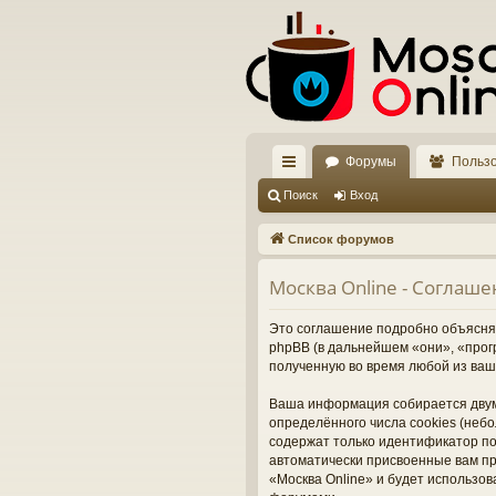
Форумы
Польз
с
Поиск
Вход
ы
Список форумов
лк
Москва Online - Соглаш
и
Это соглашение подробно объясняет
phpBB (в дальнейшем «они», «про
полученную во время любой из ваш
Ваша информация собирается двум
определённого числа cookies (неб
содержат только идентификатор пол
автоматически присвоенные вам пр
«Москва Online» и будет использо