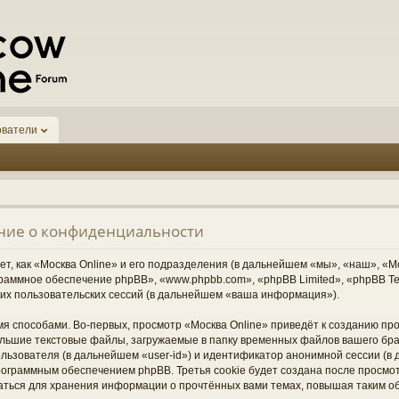
ователи
ение о конфиденциальности
, как «Москва Online» и его подразделения (в дальнейшем «мы», «наш», «Москв
граммное обеспечение phpBB», «www.phpbb.com», «phpBB Limited», «phpBB 
их пользовательских сессий (в дальнейшем «ваша информация»).
я способами. Во-первых, просмотр «Москва Online» приведёт к созданию п
ольшие текстовые файлы, загружаемые в папку временных файлов вашего бра
ьзователя (в дальнейшем «user-id») и идентификатор анонимной сессии (в д
ограммным обеспечением phpBB. Третья cookie будет создана после просмо
ваться для хранения информации о прочтённых вами темах, повышая таким о