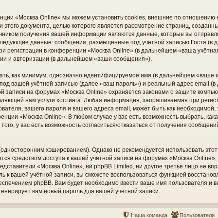
нции «Москва Online» мы можем установить cookies, внешние по отношению
ки этого документа, целью которого является рассмотрение страниц, создан
чником получения вашей информации являются данные, которые вы отправл
 следующие данные: сообщения, размещённые под учётной записью Гостя (
ри регистрации в конференции «Москва Online» (в дальнейшем «ваша учётная
ии и авторизации (в дальнейшем «ваши сообщения»).
ать, как минимум, однозначно идентифицируемое имя (в дальнейшем «ваше и
под вашей учётной записью (далее «ваш пароль») и реальный адрес email (в
й записи на форумах «Москва Online» охраняется законами о защите компь
вляющей нам услуги хостинга. Любая информация, запрашиваемая при регис
ователя, вашего пароля и вашего адреса email, может быть как необходимой, т
нции «Москва Online». В любом случае у вас есть возможность выбрать, ка
того, у вас есть возможность согласиться/отказаться от получения сообщен
.
дносторонним хэшированием). Однако не рекомендуется использовать этот 
ется средством доступа к вашей учётной записи на форумах «Москва Online», 
редставители «Москва Online», ни phpBB Limited, ни другое третье лицо не вп
оль к вашей учётной записи, вы сможете воспользоваться функцией восстано
печением phpBB. Вам будет необходимо ввести ваше имя пользователя и ваш
енерирует вам новый пароль для вашей учётной записи.
Наша команда
Пользователи