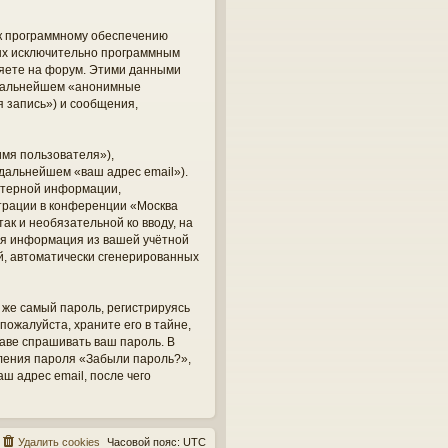
 к программному обеспечению
ных исключительно программным
яете на форум. Этими данными
в дальнейшем «анонимные
 запись») и сообщения,
мя пользователя»),
 дальнейшем «ваш адрес email»).
ютерной информации,
трации в конференции «Москва
ак и необязательной ко вводу, на
кая информация из вашей учётной
ий, автоматически сгенерированных
же самый пароль, регистрируясь
пожалуйста, храните его в тайне,
раве спрашивать ваш пароль. В
вления пароля «Забыли пароль?»,
 адрес email, после чего
Удалить cookies
Часовой пояс:
UTC