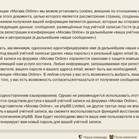
нции «Москва Online» мы можем установить cookies, внешние по отношению
ки этого документа, целью которого является рассмотрение страниц, создан
чником получения вашей информации являются данные, которые вы отправл
 следующие данные: сообщения, размещённые под учётной записью Гостя (
ри регистрации в конференции «Москва Online» (в дальнейшем «ваша учётная
ии и авторизации (в дальнейшем «ваши сообщения»).
ать, как минимум, однозначно идентифицируемое имя (в дальнейшем «ваше и
под вашей учётной записью (далее «ваш пароль») и реальный адрес email (в
й записи на форумах «Москва Online» охраняется законами о защите компь
вляющей нам услуги хостинга. Любая информация, запрашиваемая при регис
ователя, вашего пароля и вашего адреса email, может быть как необходимой, т
нции «Москва Online». В любом случае у вас есть возможность выбрать, ка
того, у вас есть возможность согласиться/отказаться от получения сообщен
.
дносторонним хэшированием). Однако не рекомендуется использовать этот 
ется средством доступа к вашей учётной записи на форумах «Москва Online», 
редставители «Москва Online», ни phpBB Limited, ни другое третье лицо не вп
оль к вашей учётной записи, вы сможете воспользоваться функцией восстано
печением phpBB. Вам будет необходимо ввести ваше имя пользователя и ваш
енерирует вам новый пароль для вашей учётной записи.
Наша команда
Пользователи