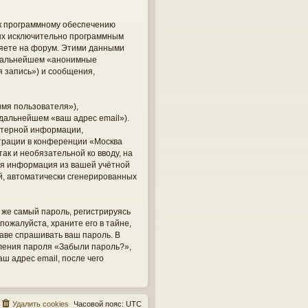
 к программному обеспечению
ных исключительно программным
яете на форум. Этими данными
в дальнейшем «анонимные
 запись») и сообщения,
мя пользователя»),
 дальнейшем «ваш адрес email»).
ютерной информации,
трации в конференции «Москва
ак и необязательной ко вводу, на
кая информация из вашей учётной
ий, автоматически сгенерированных
же самый пароль, регистрируясь
пожалуйста, храните его в тайне,
раве спрашивать ваш пароль. В
вления пароля «Забыли пароль?»,
 адрес email, после чего
Удалить cookies
Часовой пояс:
UTC