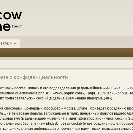
ователи
ение о конфиденциальности
, как «Москва Online» и его подразделения (в дальнейшем «мы», «наш», «Москв
граммное обеспечение phpBB», «www.phpbb.com», «phpBB Limited», «phpBB 
их пользовательских сессий (в дальнейшем «ваша информация»).
я способами. Во-первых, просмотр «Москва Online» приведёт к созданию п
ольшие текстовые файлы, загружаемые в папку временных файлов вашего бра
ьзователя (в дальнейшем «user-id») и идентификатор анонимной сессии (в д
ограммным обеспечением phpBB. Третья cookie будет создана после просмо
ваться для хранения информации о прочтённых вами темах, повышая таким о