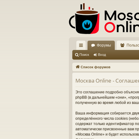
Форумы
Польз
с
Поиск
Вход
ы
Список форумов
лк
Москва Online - Соглаш
и
Это соглашение подробно объясняет
phpBB (в дальнейшем «они», «про
полученную во время любой из ваш
Ваша информация собирается двум
определённого числа cookies (неб
содержат только идентификатор пол
автоматически присвоенные вам пр
«Москва Online» и будет использо