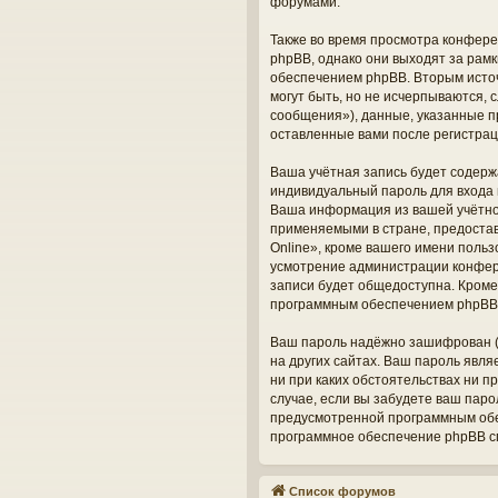
форумами.
Также во время просмотра конфере
phpBB, однако они выходят за рам
обеспечением phpBB. Вторым исто
могут быть, но не исчерпываются,
сообщения»), данные, указанные п
оставленные вами после регистрац
Ваша учётная запись будет содерж
индивидуальный пароль для входа 
Ваша информация из вашей учётно
применяемыми в стране, предоста
Online», кроме вашего имени польз
усмотрение администрации конфере
записи будет общедоступна. Кроме 
программным обеспечением phpBB
Ваш пароль надёжно зашифрован (о
на других сайтах. Ваш пароль явля
ни при каких обстоятельствах ни п
случае, если вы забудете ваш пар
предусмотренной программным обес
программное обеспечение phpBB сг
Список форумов