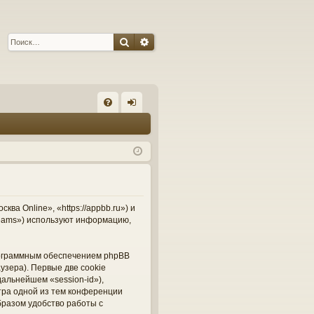
Поиск
Расширенный поиск
С
FA
хо
Q
д
а Online», «https://appbb.ru») и
Teams») используют информацию,
рограммным обеспечением phpBB
узера). Первые две cookie
альнейшем «session-id»),
тра одной из тем конференции
бразом удобство работы с