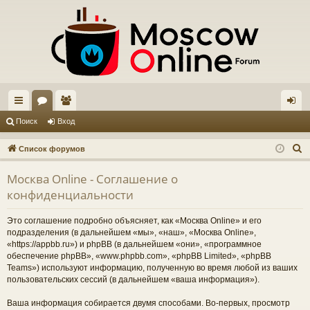
с
ор
ол
хо
Поиск
Вход
ы
ум
ьз
д
П
Список форумов
лк
ы
ов
о
Москва Online - Соглашение о
и
и
ат
конфиденциальности
с
ел
к
Это соглашение подробно объясняет, как «Москва Online» и его
и
подразделения (в дальнейшем «мы», «наш», «Москва Online»,
«https://appbb.ru») и phpBB (в дальнейшем «они», «программное
обеспечение phpBB», «www.phpbb.com», «phpBB Limited», «phpBB
Teams») используют информацию, полученную во время любой из ваших
пользовательских сессий (в дальнейшем «ваша информация»).
Ваша информация собирается двумя способами. Во-первых, просмотр