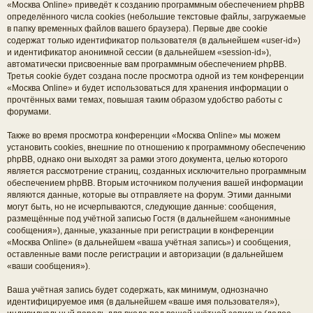
«Москва Online» приведёт к созданию программным обеспечением phpBB
определённого числа cookies (небольшие текстовые файлы, загружаемые
в папку временных файлов вашего браузера). Первые две cookie
содержат только идентификатор пользователя (в дальнейшем «user-id»)
и идентификатор анонимной сессии (в дальнейшем «session-id»),
автоматически присвоенные вам программным обеспечением phpBB.
Третья cookie будет создана после просмотра одной из тем конференции
«Москва Online» и будет использоваться для хранения информации о
прочтённых вами темах, повышая таким образом удобство работы с
форумами.
Также во время просмотра конференции «Москва Online» мы можем
установить cookies, внешние по отношению к программному обеспечению
phpBB, однако они выходят за рамки этого документа, целью которого
является рассмотрение страниц, созданных исключительно программным
обеспечением phpBB. Вторым источником получения вашей информации
являются данные, которые вы отправляете на форум. Этими данными
могут быть, но не исчерпываются, следующие данные: сообщения,
размещённые под учётной записью Гостя (в дальнейшем «анонимные
сообщения»), данные, указанные при регистрации в конференции
«Москва Online» (в дальнейшем «ваша учётная запись») и сообщения,
оставленные вами после регистрации и авторизации (в дальнейшем
«ваши сообщения»).
Ваша учётная запись будет содержать, как минимум, однозначно
идентифицируемое имя (в дальнейшем «ваше имя пользователя»),