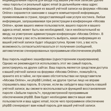
индивидуальный пароль для входа под вашей учётной записью (далее
«ваш пароль») и реальный адрес email (в дальнейшем «ваш адрес
email»). Ваша информация из вашей учётной записи на форумах «Москва
Online» охраняется законами о защите компьютерной информации,
применяемыми в стране, предоставляющей нам услуги хостинга. Любая
информация, запрашиваемая при регистрации в конференции «Москва
Online», кроме вашего имени пользователя, вашего пароля и вашего
адреса email, может быть как необходимой, так и необязательной ко
вводу, на усмотрение администрации конференции «Москва Online». В
любом случае у вас есть возможность выбрать, какая информация из
вашей учётной записи будет общедоступна. Кроме того, у вас есть
возможность согласиться/отказаться от получения сообщений,
автоматически сгенерированных программным обеспечением phpBB.
Ваш пароль надёжно зашифрован (односторонним хэшированием).
Однако не рекомендуется использовать этот же самый пароль,
регистрируясь на других сайтах. Ваш пароль является средством доступа
к вашей учётной записи на форумах «Москва Online», пожалуйста,
храните его в тайне, ни при каких обстоятельствах ни представители
«Москва Online», ни phpBB Limited, ни другое третье лицо не вправе
спрашивать ваш пароль. В случае, если вы забудете ваш пароль к вашей
учётной записи, вы сможете воспользоваться функцией восстановления
пароля «Забыли пароль?», предусмотренной программным
обеспечением phpBB. Вам будет необходимо ввести ваше имя
пользователя и ваш адрес email, после чего программное обеспечение
phpBB сгенерирует вам новый пароль для вашей учётной записи.