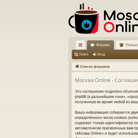
Форумы
Польз
с
Поиск
Вход
ы
Список форумов
лк
Москва Online - Соглаш
и
Это соглашение подробно объясняет
phpBB (в дальнейшем «они», «про
полученную во время любой из ваш
Ваша информация собирается двум
определённого числа cookies (неб
содержат только идентификатор пол
автоматически присвоенные вам пр
«Москва Online» и будет использо