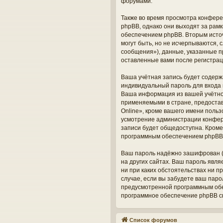
форумами.
Также во время просмотра конфере
phpBB, однако они выходят за рам
обеспечением phpBB. Вторым исто
могут быть, но не исчерпываются,
сообщения»), данные, указанные п
оставленные вами после регистрац
Ваша учётная запись будет содерж
индивидуальный пароль для входа 
Ваша информация из вашей учётно
применяемыми в стране, предоста
Online», кроме вашего имени польз
усмотрение администрации конфере
записи будет общедоступна. Кроме 
программным обеспечением phpBB
Ваш пароль надёжно зашифрован (о
на других сайтах. Ваш пароль явля
ни при каких обстоятельствах ни п
случае, если вы забудете ваш пар
предусмотренной программным обес
программное обеспечение phpBB сг
Список форумов