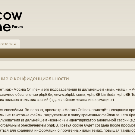
ователи
ение о конфиденциальности
, как «Москва Online» и его подразделения (в дальнейшем «мы», «наш», «Москв
граммное обеспечение phpBB», «www.phpbb.com», «phpBB Limited», «phpBB 
их пользовательских сессий (в дальнейшем «ваша информация»).
я способами. Во-первых, просмотр «Москва Online» приведёт к созданию п
ольшие текстовые файлы, загружаемые в папку временных файлов вашего бра
ьзователя (в дальнейшем «user-id») и идентификатор анонимной сессии (в д
ограммным обеспечением phpBB. Третья cookie будет создана после просмо
ваться для хранения информации о прочтённых вами темах, повышая таким о