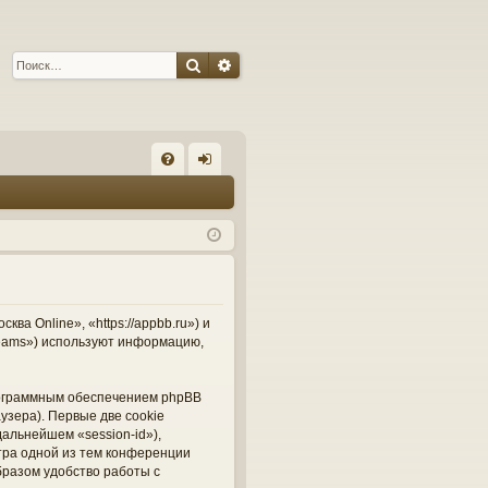
Поиск
Расширенный поиск
С
FA
хо
Q
д
а Online», «https://appbb.ru») и
Teams») используют информацию,
рограммным обеспечением phpBB
узера). Первые две cookie
альнейшем «session-id»),
тра одной из тем конференции
бразом удобство работы с