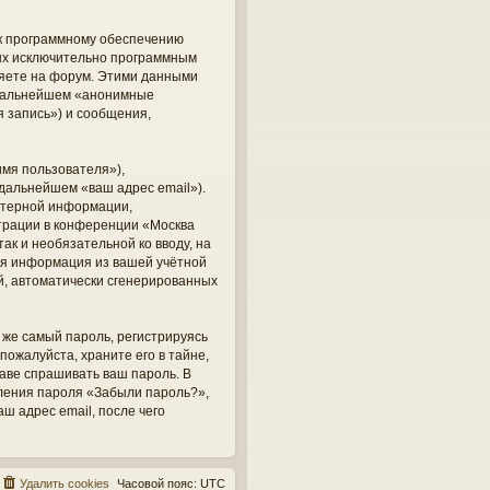
 к программному обеспечению
ных исключительно программным
яете на форум. Этими данными
в дальнейшем «анонимные
 запись») и сообщения,
мя пользователя»),
 дальнейшем «ваш адрес email»).
ютерной информации,
трации в конференции «Москва
ак и необязательной ко вводу, на
кая информация из вашей учётной
ий, автоматически сгенерированных
же самый пароль, регистрируясь
пожалуйста, храните его в тайне,
раве спрашивать ваш пароль. В
вления пароля «Забыли пароль?»,
 адрес email, после чего
Удалить cookies
Часовой пояс:
UTC