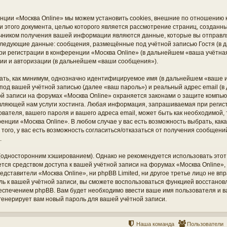
нции «Москва Online» мы можем установить cookies, внешние по отношению
ки этого документа, целью которого является рассмотрение страниц, создан
чником получения вашей информации являются данные, которые вы отправл
 следующие данные: сообщения, размещённые под учётной записью Гостя (
ри регистрации в конференции «Москва Online» (в дальнейшем «ваша учётная
ии и авторизации (в дальнейшем «ваши сообщения»).
ать, как минимум, однозначно идентифицируемое имя (в дальнейшем «ваше и
под вашей учётной записью (далее «ваш пароль») и реальный адрес email (в
й записи на форумах «Москва Online» охраняется законами о защите компь
вляющей нам услуги хостинга. Любая информация, запрашиваемая при регис
ователя, вашего пароля и вашего адреса email, может быть как необходимой, т
нции «Москва Online». В любом случае у вас есть возможность выбрать, ка
того, у вас есть возможность согласиться/отказаться от получения сообщен
.
дносторонним хэшированием). Однако не рекомендуется использовать этот 
ется средством доступа к вашей учётной записи на форумах «Москва Online», 
редставители «Москва Online», ни phpBB Limited, ни другое третье лицо не вп
оль к вашей учётной записи, вы сможете воспользоваться функцией восстано
печением phpBB. Вам будет необходимо ввести ваше имя пользователя и ваш
енерирует вам новый пароль для вашей учётной записи.
Наша команда
Пользователи