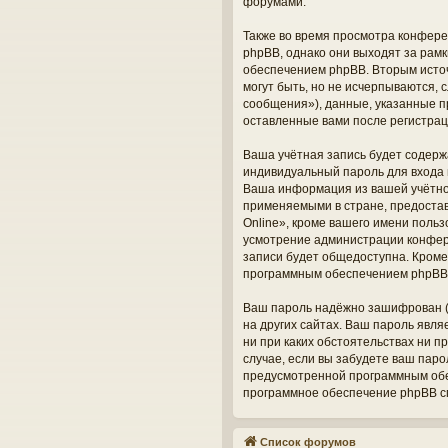
форумами.
Также во время просмотра конфере
phpBB, однако они выходят за рам
обеспечением phpBB. Вторым исто
могут быть, но не исчерпываются,
сообщения»), данные, указанные п
оставленные вами после регистрац
Ваша учётная запись будет содерж
индивидуальный пароль для входа 
Ваша информация из вашей учётно
применяемыми в стране, предоста
Online», кроме вашего имени польз
усмотрение администрации конфере
записи будет общедоступна. Кроме 
программным обеспечением phpBB
Ваш пароль надёжно зашифрован (о
на других сайтах. Ваш пароль явля
ни при каких обстоятельствах ни п
случае, если вы забудете ваш пар
предусмотренной программным обес
программное обеспечение phpBB сг
Список форумов