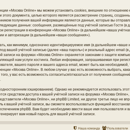
нции «Москва Online» мы можем установить cookies, внешние по отношению
ки этого документа, целью которого является рассмотрение страниц, создан
чником получения вашей информации являются данные, которые вы отправл
 следующие данные: сообщения, размещённые под учётной записью Гостя (
ри регистрации в конференции «Москва Online» (в дальнейшем «ваша учётная
ии и авторизации (в дальнейшем «ваши сообщения»).
ать, как минимум, однозначно идентифицируемое имя (в дальнейшем «ваше и
под вашей учётной записью (далее «ваш пароль») и реальный адрес email (в
й записи на форумах «Москва Online» охраняется законами о защите компь
вляющей нам услуги хостинга. Любая информация, запрашиваемая при регис
ователя, вашего пароля и вашего адреса email, может быть как необходимой, т
нции «Москва Online». В любом случае у вас есть возможность выбрать, ка
того, у вас есть возможность согласиться/отказаться от получения сообщен
.
дносторонним хэшированием). Однако не рекомендуется использовать этот 
ется средством доступа к вашей учётной записи на форумах «Москва Online», 
редставители «Москва Online», ни phpBB Limited, ни другое третье лицо не вп
оль к вашей учётной записи, вы сможете воспользоваться функцией восстано
печением phpBB. Вам будет необходимо ввести ваше имя пользователя и ваш
енерирует вам новый пароль для вашей учётной записи.
Наша команда
Пользователи