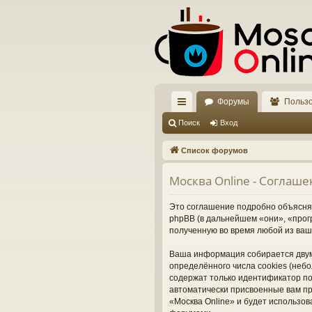
Форумы
Польз
с
Поиск
Вход
ы
Список форумов
лк
Москва Online - Соглаш
и
Это соглашение подробно объясняет
phpBB (в дальнейшем «они», «про
полученную во время любой из ваш
Ваша информация собирается двум
определённого числа cookies (неб
содержат только идентификатор пол
автоматически присвоенные вам пр
«Москва Online» и будет использо