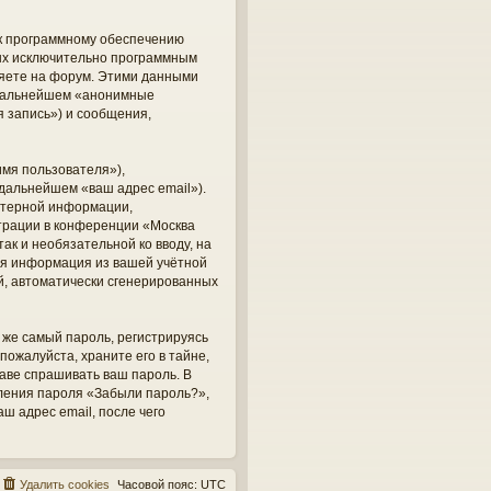
 к программному обеспечению
ных исключительно программным
яете на форум. Этими данными
в дальнейшем «анонимные
 запись») и сообщения,
мя пользователя»),
 дальнейшем «ваш адрес email»).
ютерной информации,
трации в конференции «Москва
ак и необязательной ко вводу, на
кая информация из вашей учётной
ий, автоматически сгенерированных
же самый пароль, регистрируясь
пожалуйста, храните его в тайне,
раве спрашивать ваш пароль. В
вления пароля «Забыли пароль?»,
 адрес email, после чего
Удалить cookies
Часовой пояс:
UTC