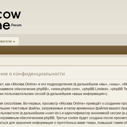
ователи
ение о конфиденциальности
, как «Москва Online» и его подразделения (в дальнейшем «мы», «наш», «Москв
граммное обеспечение phpBB», «www.phpbb.com», «phpBB Limited», «phpBB 
их пользовательских сессий (в дальнейшем «ваша информация»).
я способами. Во-первых, просмотр «Москва Online» приведёт к созданию п
ольшие текстовые файлы, загружаемые в папку временных файлов вашего бра
ьзователя (в дальнейшем «user-id») и идентификатор анонимной сессии (в д
ограммным обеспечением phpBB. Третья cookie будет создана после просмо
ваться для хранения информации о прочтённых вами темах, повышая таким о