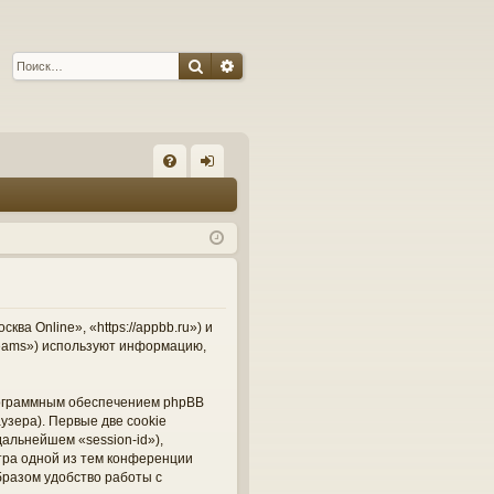
Поиск
Расширенный поиск
С
FA
хо
Q
д
а Online», «https://appbb.ru») и
Teams») используют информацию,
рограммным обеспечением phpBB
узера). Первые две cookie
альнейшем «session-id»),
тра одной из тем конференции
бразом удобство работы с