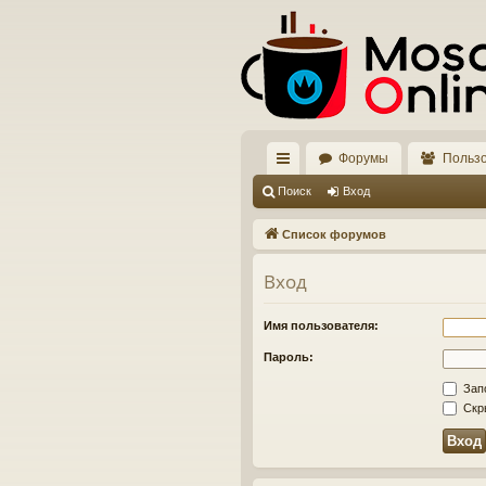
Форумы
Польз
с
Поиск
Вход
ы
Список форумов
лк
Вход
и
Имя пользователя:
Пароль:
Зап
Скры