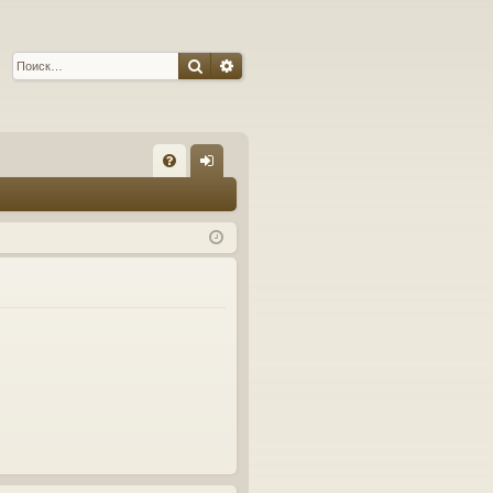
Поиск
Расширенный поиск
С
FA
хо
Q
д