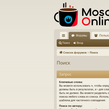
Форумы
Польз
с
Поиск
Вход
ы
Список форумов
Поиск
лк
Поиск
и
Запрос
Ключевые слова:
Вы можете использовать
+
, чтобы опре
должны быть в результатах, и
-
для слов
быть не должно. Вы можете разделить
поиска любого слова из списка. Испол
шаблона для частичного совпадения.
Поиск по автору: