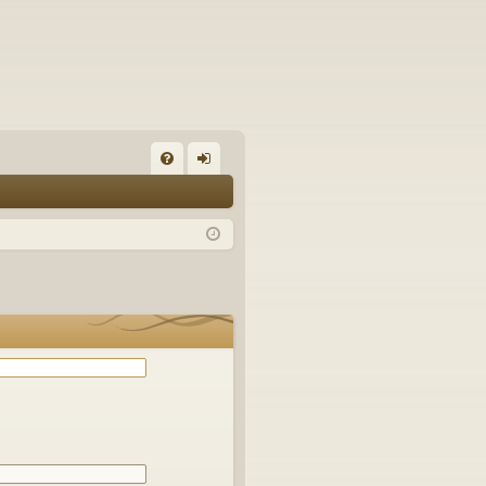
С
FA
хо
Q
д