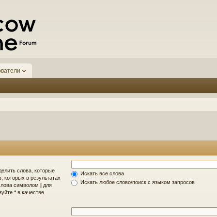
ователи
делить слова, которые
Искать все слова
, которых в результатах
Искать любое слово/поиск с языком запросов
 слова символом
|
для
ьзуйте
*
в качестве