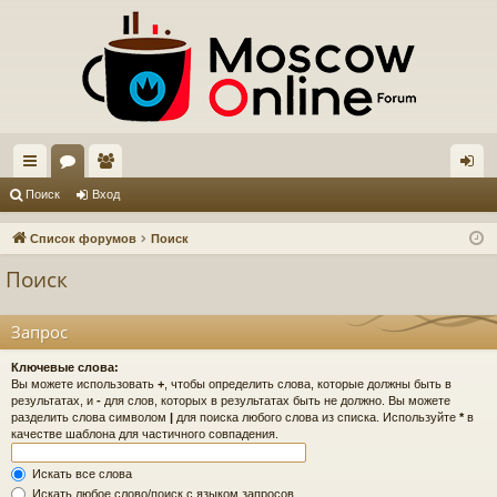
с
ор
ол
хо
Поиск
Вход
ы
ум
ьз
д
Список форумов
Поиск
лк
ы
ов
Поиск
и
ат
ел
Запрос
и
Ключевые слова:
Вы можете использовать
+
, чтобы определить слова, которые должны быть в
результатах, и
-
для слов, которых в результатах быть не должно. Вы можете
разделить слова символом
|
для поиска любого слова из списка. Используйте
*
в
качестве шаблона для частичного совпадения.
Искать все слова
Искать любое слово/поиск с языком запросов