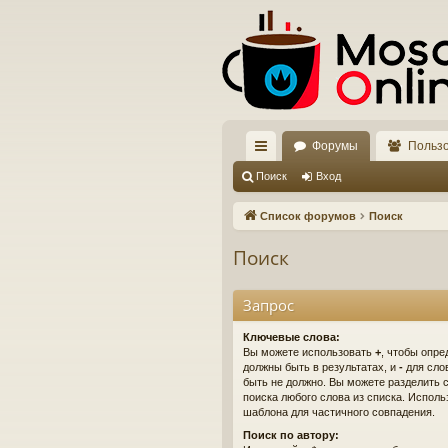
Форумы
Польз
с
Поиск
Вход
ы
Список форумов
Поиск
лк
Поиск
и
Запрос
Ключевые слова:
Вы можете использовать
+
, чтобы опре
должны быть в результатах, и
-
для слов
быть не должно. Вы можете разделить
поиска любого слова из списка. Испол
шаблона для частичного совпадения.
Поиск по автору: