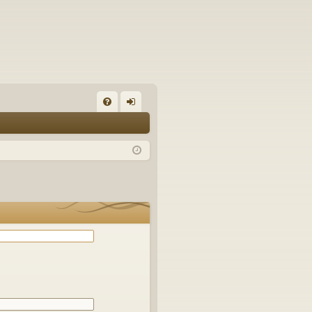
С
FA
хо
Q
д