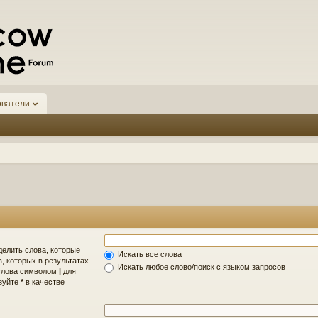
ователи
делить слова, которые
Искать все слова
, которых в результатах
Искать любое слово/поиск с языком запросов
 слова символом
|
для
ьзуйте
*
в качестве