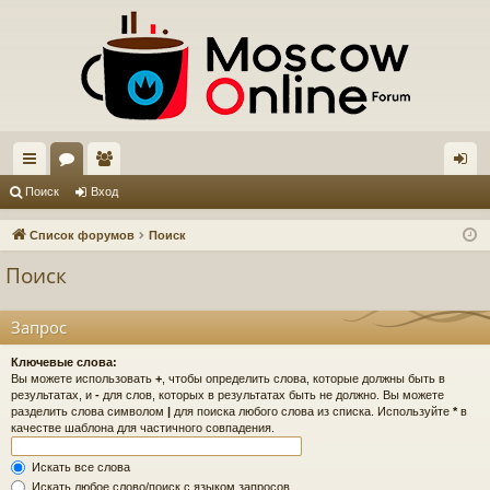
с
ор
ол
хо
Поиск
Вход
ы
ум
ьз
д
Список форумов
Поиск
лк
ы
ов
Поиск
и
ат
ел
Запрос
и
Ключевые слова:
Вы можете использовать
+
, чтобы определить слова, которые должны быть в
результатах, и
-
для слов, которых в результатах быть не должно. Вы можете
разделить слова символом
|
для поиска любого слова из списка. Используйте
*
в
качестве шаблона для частичного совпадения.
Искать все слова
Искать любое слово/поиск с языком запросов