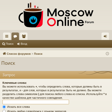
с
ор
ол
хо
Поиск
Вход
ы
ум
ьз
д
Список форумов
Поиск
лк
ы
ов
Поиск
и
ат
ел
Запрос
и
Ключевые слова:
Вы можете использовать
+
, чтобы определить слова, которые должны быть в
результатах, и
-
для слов, которых в результатах быть не должно. Вы можете
разделить слова символом
|
для поиска любого слова из списка. Используйте
*
в
качестве шаблона для частичного совпадения.
Искать все слова
Искать любое слово/поиск с языком запросов