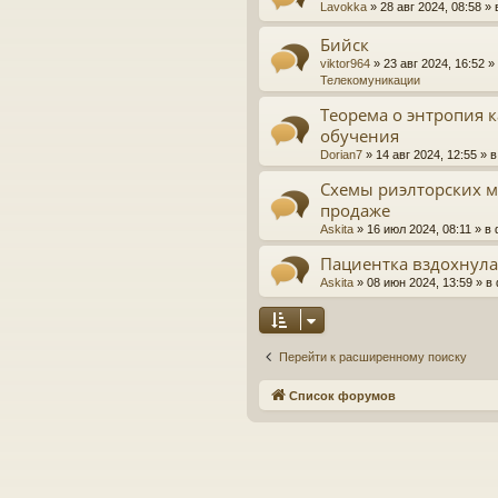
Lavokka
»
28 авг 2024, 08:58
» 
Бийск
viktor964
»
23 авг 2024, 16:52
»
Телекомуникации
Теорема о энтропия 
обучения
Dorian7
»
14 авг 2024, 12:55
» 
Схемы риэлторских м
продаже
Askita
»
16 июл 2024, 08:11
» в
Пациентка вздохнул
Askita
»
08 июн 2024, 13:59
» в
Перейти к расширенному поиску
Список форумов