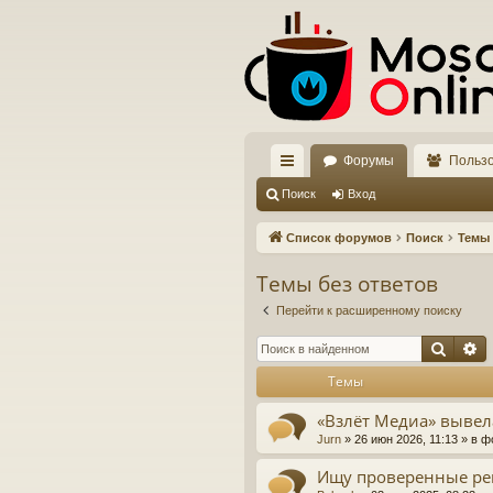
Форумы
Польз
с
Поиск
Вход
ы
Список форумов
Поиск
Темы 
лк
Темы без ответов
и
Перейти к расширенному поиску
Поис
Р
Темы
«Взлёт Медиа» вывел
Jurn
»
26 июн 2026, 11:13
» в 
Ищу проверенные ре