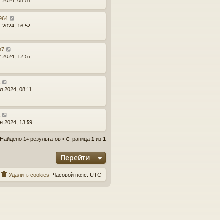
г 2024, 08:58
r964
г 2024, 16:52
n7
г 2024, 12:55
a
л 2024, 08:11
a
н 2024, 13:59
Найдено 14 результатов • Страница
1
из
1
Перейти
Удалить cookies
Часовой пояс:
UTC