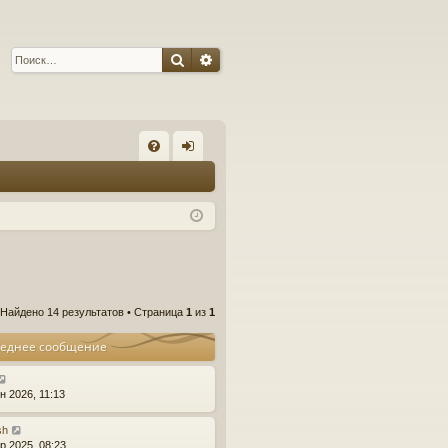
Поиск
Расширенный поиск
С
FA
хо
Q
д
Найдено 14 результатов • Страница
1
из
1
еднее сообщение
н 2026, 11:13
sh
р 2025, 08:23