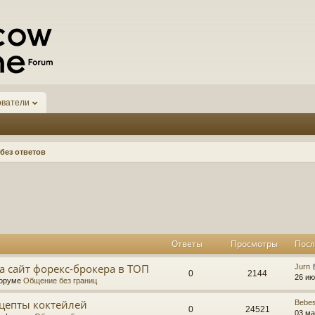
ователи
без ответов
к
асширенный поиск
Ответы
Просмотры
Посл
а сайт форекс-брокера в ТОП
Jurn
0
2144
26 ию
форуме
Общение без границ
цепты коктейлей
Bebe
0
24521
03 ма