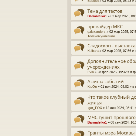
Bebesh
»
03 мар 2025, 08:23
» 
Тема для тестов
Barmaleika1
»
02 мар 2025, 08
провайдер МКС
galexanders
»
02 мар 2025, 07:
Телекомуникации
Сладоскоп - выставка
Kulbara
»
02 мар 2025, 07:56
» 
Дополнительное обр
учереждениях
Evio
»
28 фев 2025, 19:32
» в 
Афиша событий
KtoOn
»
01 ноя 2024, 08:02
» в
Что такое клубный д
жилья
Igor_FOX
»
12 сен 2024, 03:41
»
МЧС тушит прошлог
Barmaleika1
»
08 сен 2024, 10:
Гранты мэра Москвы 