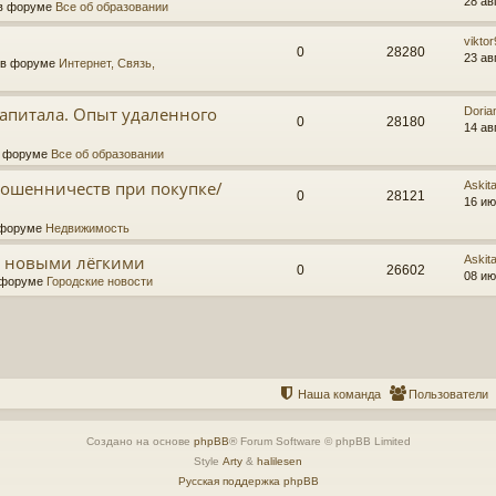
28 ав
в форуме
Все об образовании
vikto
0
28280
23 ав
 в форуме
Интернет, Связь,
капитала. Опыт удаленного
Doria
0
28180
14 ав
в форуме
Все об образовании
ошенничеств при покупке/
Askit
0
28121
16 ию
 форуме
Недвижимость
а новыми лёгкими
Askit
0
26602
08 ию
 форуме
Городские новости
Наша команда
Пользователи
Создано на основе
phpBB
® Forum Software © phpBB Limited
Style
Arty
&
halilesen
Русская поддержка phpBB