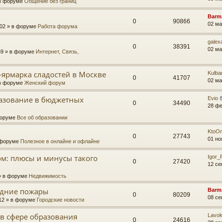
в форуме
Общение без границ
Barm
0
90866
02 ма
:02
» в форуме
Работа форума
galex
0
38391
02 ма
59
» в форуме
Интернет, Связь,
-ярмарка сладостей в Москве
Kulba
0
41707
02 ма
в форуме
Женский форум
азование в бюджетных
Evio
0
34490
28 фе
форуме
Все об образовании
KtoO
0
27743
01 но
 форуме
Полезное в онлайне и офлайне
ом: плюсы и минусы такого
Igor
0
27420
12 се
 в форуме
Недвижимость
одние пожары
Barm
0
80209
08 се
12
» в форуме
Городские новости
в сфере образования
Lavo
0
24616