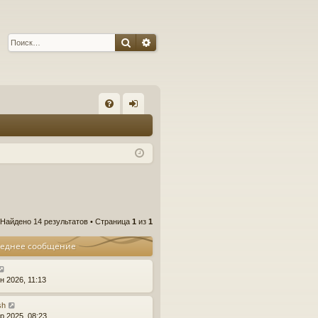
Поиск
Расширенный поиск
С
FA
хо
Q
д
Найдено 14 результатов • Страница
1
из
1
еднее сообщение
н 2026, 11:13
sh
р 2025, 08:23