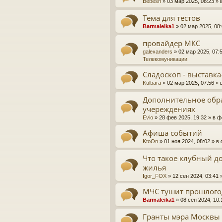
Bebesh
»
03 мар 2025, 08:23
» 
Тема для тестов
Barmaleika1
»
02 мар 2025, 08
провайдер МКС
galexanders
»
02 мар 2025, 07:
Телекомуникации
Сладоскоп - выставка
Kulbara
»
02 мар 2025, 07:56
» 
Дополнительное обр
учереждениях
Evio
»
28 фев 2025, 19:32
» в 
Афиша событий
KtoOn
»
01 ноя 2024, 08:02
» в
Что такое клубный д
жилья
Igor_FOX
»
12 сен 2024, 03:41
»
МЧС тушит прошлог
Barmaleika1
»
08 сен 2024, 10:
Гранты мэра Москвы 