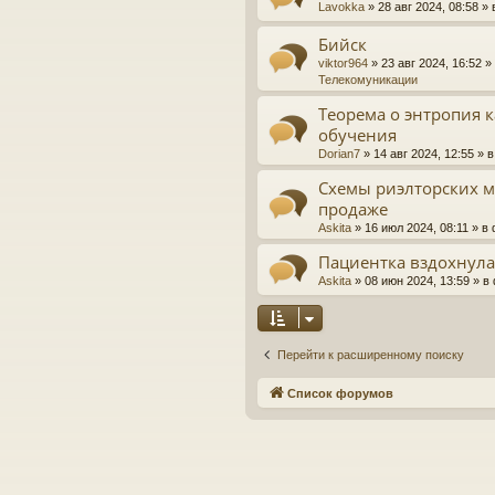
Lavokka
»
28 авг 2024, 08:58
» 
Бийск
viktor964
»
23 авг 2024, 16:52
»
Телекомуникации
Теорема о энтропия 
обучения
Dorian7
»
14 авг 2024, 12:55
» 
Схемы риэлторских м
продаже
Askita
»
16 июл 2024, 08:11
» в
Пациентка вздохнул
Askita
»
08 июн 2024, 13:59
» в
Перейти к расширенному поиску
Список форумов