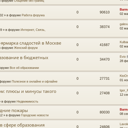
в форуме
Общение без границ
Barm
0
90610
02 ма
:02
» в форуме
Работа форума
galex
0
38374
02 ма
59
» в форуме
Интернет, Связь,
-ярмарка сладостей в Москве
Kulba
0
41687
02 ма
в форуме
Женский форум
азование в бюджетных
Evio
0
34470
28 фе
форуме
Все об образовании
KtoO
0
27731
01 но
 форуме
Полезное в онлайне и офлайне
ом: плюсы и минусы такого
Igor
0
27408
12 се
 в форуме
Недвижимость
одние пожары
Barm
0
80030
08 се
12
» в форуме
Городские новости
в сфере образования
Lavo
0
24606