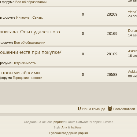
28 ав
в форуме
Все об образовании
vikto
0
28269
23 ав
 в форуме
Интернет, Связь,
капитала. Опыт удаленного
Doria
0
28169
14 ав
в форуме
Все об образовании
ошенничеств при покупке/
Askit
0
28109
16 ию
 форуме
Недвижимость
а новыми лёгкими
Askit
0
26588
08 ию
 форуме
Городские новости
Наша команда
Пользователи
Создано на основе
phpBB
® Forum Software © phpBB Limited
Style
Arty
&
halilesen
Русская поддержка phpBB