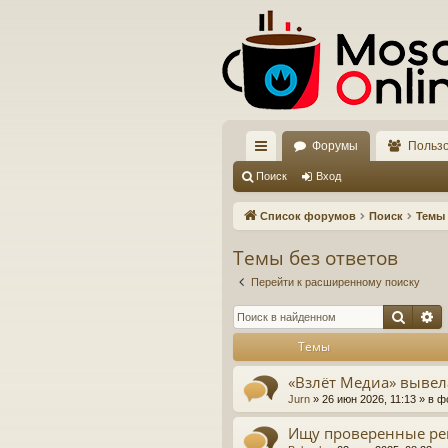
Форумы
Польз
с
Поиск
Вход
ы
Список форумов
Поиск
Темы 
лк
Темы без ответов
и
Перейти к расширенному поиску
Поис
Р
Темы
«Взлёт Медиа» вывел
Jurn
»
26 июн 2026, 11:13
» в 
Ищу проверенные ре