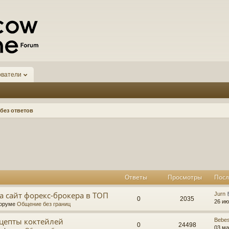
ователи
без ответов
к
асширенный поиск
Ответы
Просмотры
Посл
а сайт форекс-брокера в ТОП
Jurn
0
2035
26 ию
форуме
Общение без границ
цепты коктейлей
Bebe
0
24498
03 ма