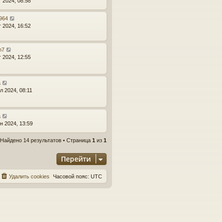
г 2024, 08:58
r964
г 2024, 16:52
n7
г 2024, 12:55
a
л 2024, 08:11
a
н 2024, 13:59
Найдено 14 результатов • Страница
1
из
1
Перейти
Удалить cookies
Часовой пояс:
UTC