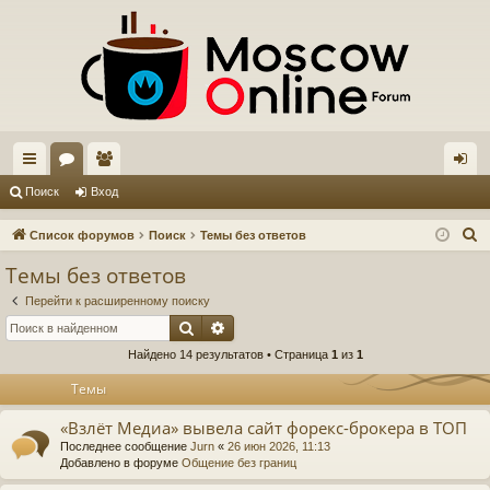
с
ор
ол
хо
Поиск
Вход
ы
ум
ьз
д
П
Список форумов
Поиск
Темы без ответов
лк
ы
ов
о
Темы без ответов
и
и
ат
Перейти к расширенному поиску
с
ел
Поиск
Расширенный поиск
к
Найдено 14 результатов • Страница
1
из
1
и
Темы
«Взлёт Медиа» вывела сайт форекс-брокера в ТОП
Последнее сообщение
Jurn
«
26 июн 2026, 11:13
Добавлено в форуме
Общение без границ