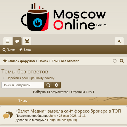
с
ор
ол
хо
Поиск
Вход
ы
ум
ьз
д
П
Список форумов
Поиск
Темы без ответов
лк
ы
ов
о
Темы без ответов
и
и
ат
Перейти к расширенному поиску
с
ел
Поиск
Расширенный поиск
к
Найдено 14 результатов • Страница
1
из
1
и
Темы
«Взлёт Медиа» вывела сайт форекс-брокера в ТОП
Последнее сообщение
Jurn
«
26 июн 2026, 11:13
Добавлено в форуме
Общение без границ