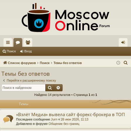
с
ор
ол
хо
Поиск
Вход
ы
ум
ьз
д
П
Список форумов
Поиск
Темы без ответов
лк
ы
ов
о
Темы без ответов
и
и
ат
Перейти к расширенному поиску
с
ел
Поиск
Расширенный поиск
к
Найдено 14 результатов • Страница
1
из
1
и
Темы
«Взлёт Медиа» вывела сайт форекс-брокера в ТОП
Последнее сообщение
Jurn
«
26 июн 2026, 11:13
Добавлено в форуме
Общение без границ