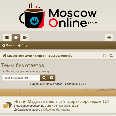
с
ор
ол
хо
Поиск
Вход
ы
ум
ьз
д
П
Список форумов
Поиск
Темы без ответов
лк
ы
ов
о
Темы без ответов
и
и
ат
Перейти к расширенному поиску
с
ел
Поиск
Расширенный поиск
к
Найдено 14 результатов • Страница
1
из
1
и
Темы
«Взлёт Медиа» вывела сайт форекс-брокера в ТОП
Последнее сообщение
Jurn
«
26 июн 2026, 11:13
Добавлено в форуме
Общение без границ