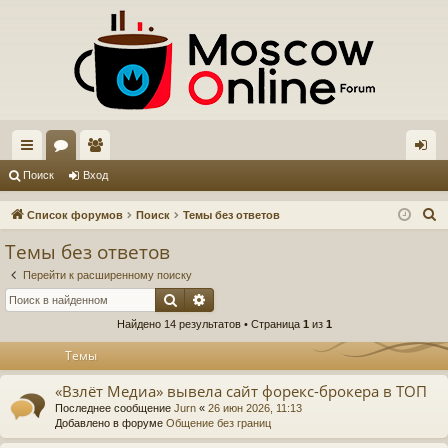
с
ор
ол
хо
Поиск
Вход
ы
ум
ьз
д
П
Список форумов
Поиск
Темы без ответов
лк
ы
ов
о
Темы без ответов
и
и
ат
Перейти к расширенному поиску
с
ел
Поиск
Расширенный поиск
к
Найдено 14 результатов • Страница
1
из
1
и
Темы
«Взлёт Медиа» вывела сайт форекс-брокера в ТОП
Последнее сообщение
Jurn
«
26 июн 2026, 11:13
Добавлено в форуме
Общение без границ