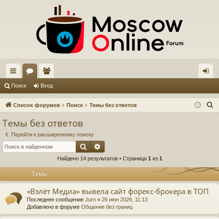
с
ор
ол
хо
Поиск
Вход
ы
ум
ьз
д
П
Список форумов
Поиск
Темы без ответов
лк
ы
ов
о
Темы без ответов
и
и
ат
Перейти к расширенному поиску
с
ел
Поиск
Расширенный поиск
к
Найдено 14 результатов • Страница
1
из
1
и
Темы
«Взлёт Медиа» вывела сайт форекс-брокера в ТОП
Последнее сообщение
Jurn
«
26 июн 2026, 11:13
Добавлено в форуме
Общение без границ