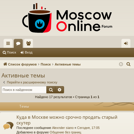
с
ор
ол
хо
Поиск
Вход
ы
ум
ьз
д
П
Список форумов
Поиск
Активные темы
лк
ы
ов
о
Активные темы
и
и
ат
Перейти к расширенному поиску
с
ел
Поиск
Расширенный поиск
к
Найдено 17 результатов • Страница
1
из
1
и
Темы
Куда в Москве можно срочно продать старый
скутер
Последнее сообщение
Alexnder siano
«
Сегодня, 17:05
Добавлено в форуме
Общение без границ