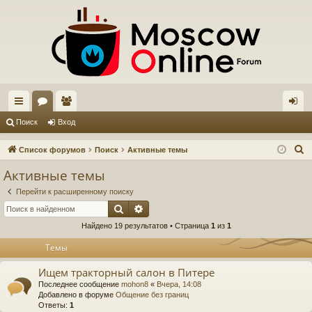
с
ор
ол
хо
Поиск
Вход
ы
ум
ьз
д
П
Список форумов
Поиск
Активные темы
лк
ы
ов
о
Активные темы
и
и
ат
Перейти к расширенному поиску
с
ел
Поиск
Расширенный поиск
к
Найдено 19 результатов • Страница
1
из
1
и
Темы
Ищем тракторный салон в Питере
Последнее сообщение
mohon8
«
Вчера, 14:08
Добавлено в форуме
Общение без границ
Ответы:
1