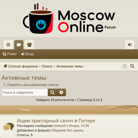
с
ор
ол
хо
Поиск
Вход
ы
ум
ьз
д
П
Список форумов
Поиск
Активные темы
лк
ы
ов
о
Активные темы
и
и
ат
Перейти к расширенному поиску
с
ел
Поиск
Расширенный поиск
к
Найдено 18 результатов • Страница
1
из
1
и
Темы
Ищем тракторный салон в Питере
Последнее сообщение
mohon8
«
Вчера, 14:08
Добавлено в форуме
Общение без границ
Ответы:
1