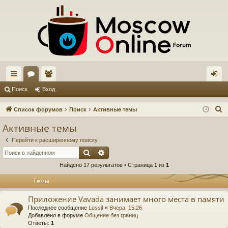
с
ор
ол
хо
Поиск
Вход
ы
ум
ьз
д
П
Список форумов
Поиск
Активные темы
лк
ы
ов
о
Активные темы
и
и
ат
Перейти к расширенному поиску
с
ел
Поиск
Расширенный поиск
к
Найдено 17 результатов • Страница
1
из
1
и
Темы
Приложение Vavada занимает много места в памяти
Последнее сообщение
Lossif
«
Вчера, 15:26
Добавлено в форуме
Общение без границ
Ответы:
1