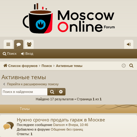
с
ор
ол
хо
Поиск
Вход
ы
ум
ьз
д
П
Список форумов
Поиск
Активные темы
лк
ы
ов
о
Активные темы
и
и
ат
Перейти к расширенному поиску
с
ел
Поиск
Расширенный поиск
к
Найдено 17 результатов • Страница
1
из
1
и
Темы
Нужно срочно продать гараж в Москве
Последнее сообщение
Danson
«
Вчера, 10:46
Добавлено в форуме
Общение без границ
Ответы:
1