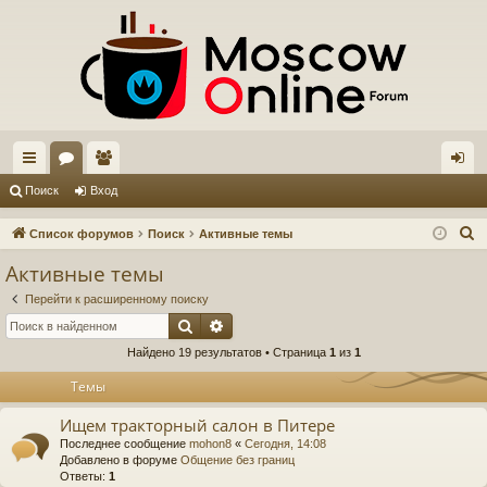
с
ор
ол
хо
Поиск
Вход
ы
ум
ьз
д
П
Список форумов
Поиск
Активные темы
лк
ы
ов
о
Активные темы
и
и
ат
Перейти к расширенному поиску
с
ел
Поиск
Расширенный поиск
к
Найдено 19 результатов • Страница
1
из
1
и
Темы
Ищем тракторный салон в Питере
Последнее сообщение
mohon8
«
Сегодня, 14:08
Добавлено в форуме
Общение без границ
Ответы:
1