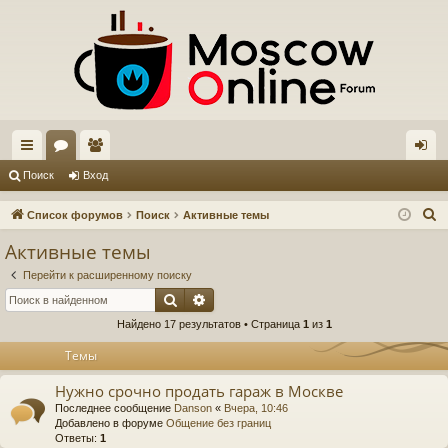
с
ор
ол
хо
Поиск
Вход
ы
ум
ьз
д
П
Список форумов
Поиск
Активные темы
лк
ы
ов
о
Активные темы
и
и
ат
Перейти к расширенному поиску
с
ел
Поиск
Расширенный поиск
к
Найдено 17 результатов • Страница
1
из
1
и
Темы
Нужно срочно продать гараж в Москве
Последнее сообщение
Danson
«
Вчера, 10:46
Добавлено в форуме
Общение без границ
Ответы:
1