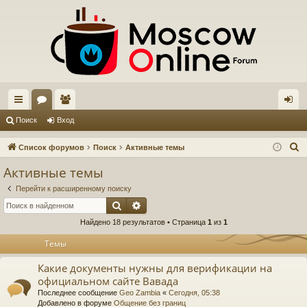
с
ор
ол
хо
Поиск
Вход
ы
ум
ьз
д
П
Список форумов
Поиск
Активные темы
лк
ы
ов
о
Активные темы
и
и
ат
Перейти к расширенному поиску
с
ел
Поиск
Расширенный поиск
к
Найдено 18 результатов • Страница
1
из
1
и
Темы
Какие документы нужны для верификации на
официальном сайте Вавада
Последнее сообщение
Geo Zambia
«
Сегодня, 05:38
Добавлено в форуме
Общение без границ