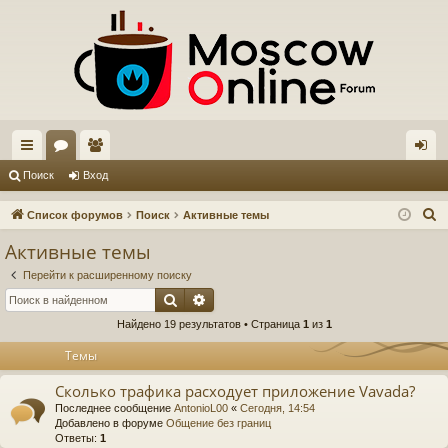
с
ор
ол
хо
Поиск
Вход
ы
ум
ьз
д
П
Список форумов
Поиск
Активные темы
лк
ы
ов
о
Активные темы
и
и
ат
Перейти к расширенному поиску
с
ел
Поиск
Расширенный поиск
к
Найдено 19 результатов • Страница
1
из
1
и
Темы
Сколько трафика расходует приложение Vavada?
Последнее сообщение
AntonioL00
«
Сегодня, 14:54
Добавлено в форуме
Общение без границ
Ответы:
1