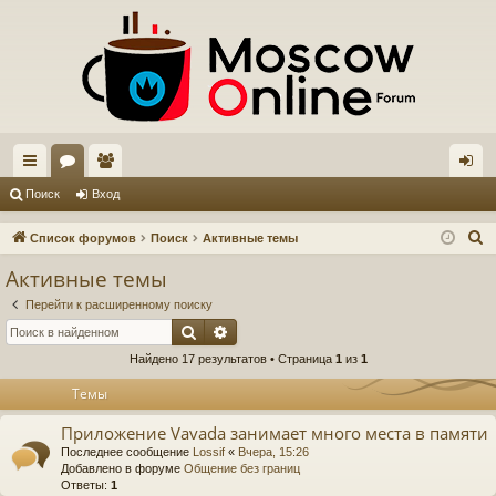
с
ор
ол
хо
Поиск
Вход
ы
ум
ьз
д
П
Список форумов
Поиск
Активные темы
лк
ы
ов
о
Активные темы
и
и
ат
Перейти к расширенному поиску
с
ел
Поиск
Расширенный поиск
к
Найдено 17 результатов • Страница
1
из
1
и
Темы
Приложение Vavada занимает много места в памяти
Последнее сообщение
Lossif
«
Вчера, 15:26
Добавлено в форуме
Общение без границ
Ответы:
1