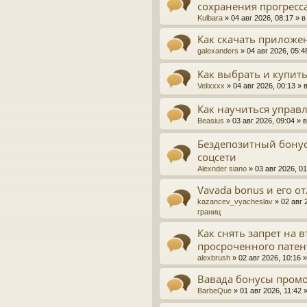
сохранения прогресса
Kulbara
»
04 авг 2026, 08:17
» в
Как скачать приложе
galexanders
»
04 авг 2026, 05:4
Как выбрать и купит
Velixxxx
»
04 авг 2026, 00:13
» 
Как научиться управл
Beasius
»
03 авг 2026, 09:04
» 
Бездепозитный бонус
соцсети
Alexnder siano
»
03 авг 2026, 01
Vavada bonus и его о
kazancev_vyacheslav
»
02 авг 
границ
Как снять запрет на 
просроченного патен
alexbrush
»
02 авг 2026, 10:16
»
Вавада бонусы промо
BarbeQue
»
01 авг 2026, 11:42
»