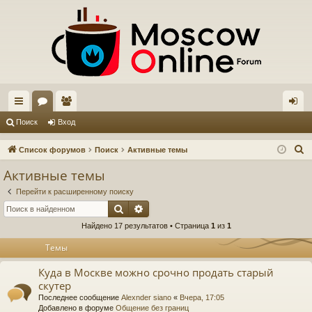
с
ор
ол
хо
Поиск
Вход
ы
ум
ьз
д
П
Список форумов
Поиск
Активные темы
лк
ы
ов
о
Активные темы
и
и
ат
Перейти к расширенному поиску
с
ел
Поиск
Расширенный поиск
к
Найдено 17 результатов • Страница
1
из
1
и
Темы
Куда в Москве можно срочно продать старый
скутер
Последнее сообщение
Alexnder siano
«
Вчера, 17:05
Добавлено в форуме
Общение без границ