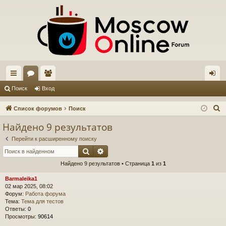
с
ор
ол
хо
Поиск
Вход
ы
ум
ьз
д
П
Список форумов
Поиск
лк
ы
ов
о
Найдено 9 результатов
и
и
ат
Перейти к расширенному поиску
с
ел
Поиск
Расширенный поиск
к
Найдено 9 результатов • Страница
1
из
1
и
Barmaleika1
02 мар 2025, 08:02
Форум:
Работа форума
Тема:
Тема для тестов
Ответы:
0
Просмотры:
90614