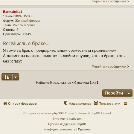
Перейти к сообщению
Barmaleika1
18 июн 2024, 15:06
Форум:
Женский форум
Тема:
Мысль о браке...
Ответы:
4
Просмотры:
71149
Re: Мысль о браке...
Я тоже за брак с предварительным совместным проживанием.
А алименты платить придется в любом случае, хоть в браке, хоть
без :crazy:
Перейти к сообщению
Найдено 9 результатов • Страница
1
из
1
Перейти
Список форумов
Наша команда
Пользователи
Создано на основе
phpBB
® Forum Software © phpBB Limited
Style
Arty
&
halilesen
Русская поддержка phpBB
Конфиденциальность
|
Правила