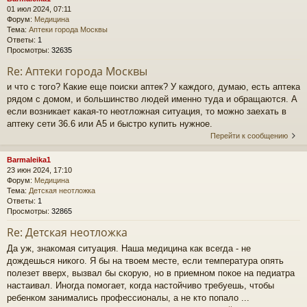
01 июл 2024, 07:11
Форум:
Медицина
Тема:
Аптеки города Москвы
Ответы:
1
Просмотры:
32635
Re: Аптеки города Москвы
и что с того? Какие еще поиски аптек? У каждого, думаю, есть аптека
рядом с домом, и большинство людей именно туда и обращаются. А
если возникает какая-то неотложная ситуация, то можно заехать в
аптеку сети 36.6 или А5 и быстро купить нужное.
Перейти к сообщению
Barmaleika1
23 июн 2024, 17:10
Форум:
Медицина
Тема:
Детская неотложка
Ответы:
1
Просмотры:
32865
Re: Детская неотложка
Да уж, знакомая ситуация. Наша медицина как всегда - не
дождешься никого. Я бы на твоем месте, если температура опять
полезет вверх, вызвал бы скорую, но в приемном покое на педиатра
настаивал. Иногда помогает, когда настойчиво требуешь, чтобы
ребенком занимались профессионалы, а не кто попало ...