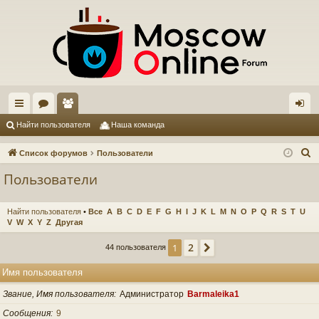
с
ор
ол
хо
Найти пользователя
Наша команда
ы
ум
ьз
д
П
Список форумов
Пользователи
лк
ы
ов
о
Пользователи
и
и
ат
с
ел
Найти пользователя
•
Все
A
B
C
D
E
F
G
H
I
J
K
L
M
N
O
P
Q
R
S
T
U
к
V
W
X
Y
Z
Другая
и
2
1
След.
44 пользователя
Имя пользователя
Звание, Имя пользователя
Администратор
Barmaleika1
Сообщения
9