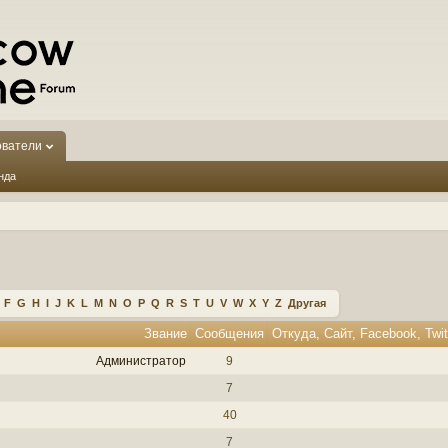
ователи
нда
F
G
H
I
J
K
L
M
N
O
P
Q
R
S
T
U
V
W
X
Y
Z
Другая
Звание
Сообщения
Администратор
9
7
40
7