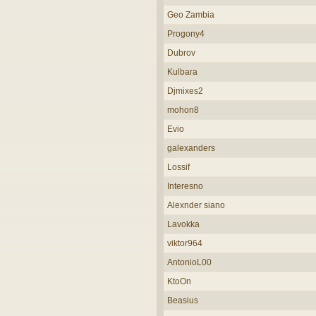
Geo Zambia
Progony4
Dubrov
Kulbara
Djmixes2
mohon8
Evio
galexanders
Lossif
Interesno
Alexnder siano
Lavokka
viktor964
AntonioL00
KtoOn
Beasius