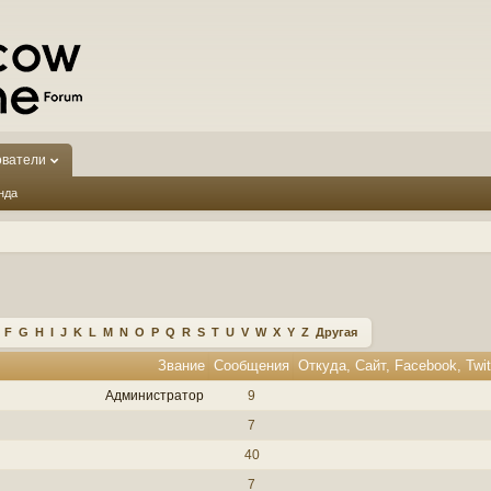
ователи
нда
F
G
H
I
J
K
L
M
N
O
P
Q
R
S
T
U
V
W
X
Y
Z
Другая
Звание
Сообщения
Администратор
9
7
40
7