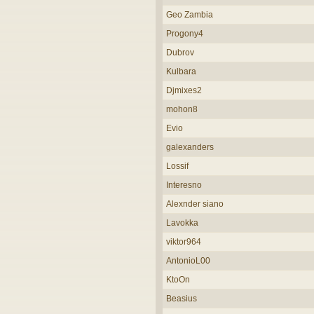
Geo Zambia
Progony4
Dubrov
Kulbara
Djmixes2
mohon8
Evio
galexanders
Lossif
Interesno
Alexnder siano
Lavokka
viktor964
AntonioL00
KtoOn
Beasius