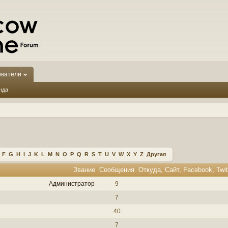
ователи
нда
F
G
H
I
J
K
L
M
N
O
P
Q
R
S
T
U
V
W
X
Y
Z
Другая
Звание
Сообщения
Администратор
9
7
40
7