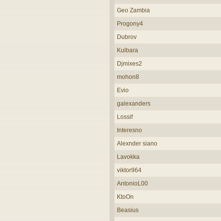
Geo Zambia
Progony4
Dubrov
Kulbara
Djmixes2
mohon8
Evio
galexanders
Lossif
Interesno
Alexnder siano
Lavokka
viktor964
AntonioL00
KtoOn
Beasius