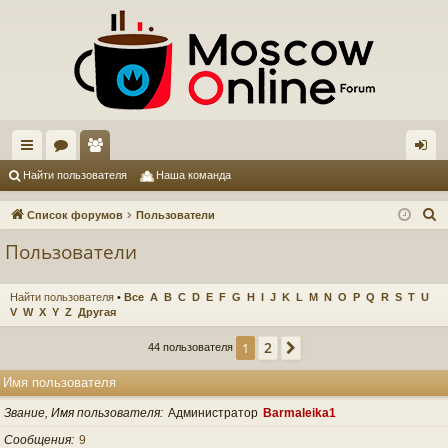
с
ор
ол
хо
Найти пользователя
Наша команда
ы
ум
ьз
д
П
Список форумов
Пользователи
лк
ы
ов
о
Пользователи
и
и
ат
с
ел
Найти пользователя
•
Все
A
B
C
D
E
F
G
H
I
J
K
L
M
N
O
P
Q
R
S
T
U
к
V
W
X
Y
Z
Другая
и
2
1
След.
44 пользователя
Имя пользователя
Звание, Имя пользователя
Администратор
Barmaleika1
Сообщения
9