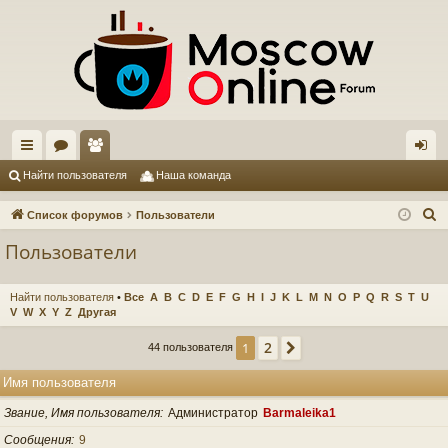
с
ор
ол
хо
Найти пользователя
Наша команда
ы
ум
ьз
д
П
Список форумов
Пользователи
лк
ы
ов
о
Пользователи
и
и
ат
с
ел
Найти пользователя
•
Все
A
B
C
D
E
F
G
H
I
J
K
L
M
N
O
P
Q
R
S
T
U
к
V
W
X
Y
Z
Другая
и
2
1
След.
44 пользователя
Имя пользователя
Звание, Имя пользователя
Администратор
Barmaleika1
Сообщения
9