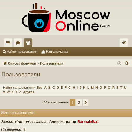
с
ор
ол
хо
Найти пользователя
Наша команда
ы
ум
ьз
д
П
Список форумов
Пользователи
лк
ы
ов
о
Пользователи
и
и
ат
с
ел
Найти пользователя
•
Все
A
B
C
D
E
F
G
H
I
J
K
L
M
N
O
P
Q
R
S
T
U
к
V
W
X
Y
Z
Другая
и
2
1
След.
44 пользователя
Имя пользователя
Звание, Имя пользователя
Администратор
Barmaleika1
Сообщения
9