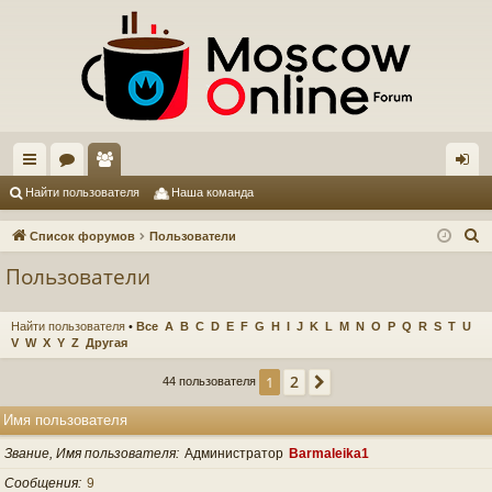
с
ор
ол
хо
Найти пользователя
Наша команда
ы
ум
ьз
д
П
Список форумов
Пользователи
лк
ы
ов
о
Пользователи
и
и
ат
с
ел
Найти пользователя
•
Все
A
B
C
D
E
F
G
H
I
J
K
L
M
N
O
P
Q
R
S
T
U
к
V
W
X
Y
Z
Другая
и
2
1
След.
44 пользователя
Имя пользователя
Звание, Имя пользователя
Администратор
Barmaleika1
Сообщения
9