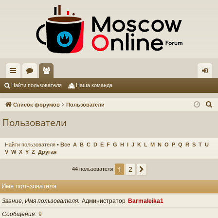
с
ор
ол
хо
Найти пользователя
Наша команда
ы
ум
ьз
д
П
Список форумов
Пользователи
лк
ы
ов
о
Пользователи
и
и
ат
с
ел
Найти пользователя
•
Все
A
B
C
D
E
F
G
H
I
J
K
L
M
N
O
P
Q
R
S
T
U
к
V
W
X
Y
Z
Другая
и
2
1
След.
44 пользователя
Имя пользователя
Звание, Имя пользователя
Администратор
Barmaleika1
Сообщения
9