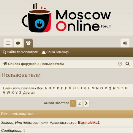
с
ор
ол
хо
Найти пользователя
Наша команда
ы
ум
ьз
д
П
Список форумов
Пользователи
лк
ы
ов
о
Пользователи
и
и
ат
с
ел
Найти пользователя
•
Все
A
B
C
D
E
F
G
H
I
J
K
L
M
N
O
P
Q
R
S
T
U
к
V
W
X
Y
Z
Другая
и
2
1
След.
44 пользователя
Имя пользователя
Звание, Имя пользователя
Администратор
Barmaleika1
Сообщения
9