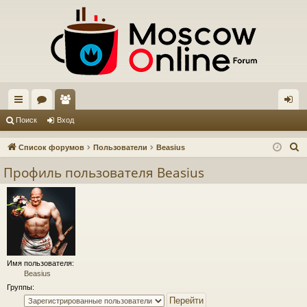
с
ор
ол
хо
Поиск
Вход
ы
ум
ьз
д
П
Список форумов
Пользователи
Beasius
лк
ы
ов
о
Профиль пользователя Beasius
и
и
ат
с
ел
к
и
Имя пользователя:
Beasius
Группы: