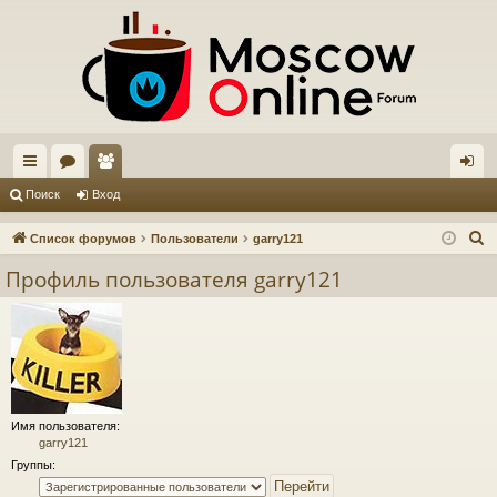
с
ор
ол
хо
Поиск
Вход
ы
ум
ьз
д
П
Список форумов
Пользователи
garry121
лк
ы
ов
о
Профиль пользователя garry121
и
и
ат
с
ел
к
и
Имя пользователя:
garry121
Группы: