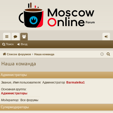
с
ор
ол
хо
Поиск
Вход
ы
ум
ьз
д
П
Список форумов
Наша команда
лк
ы
ов
о
Наша команда
и
и
ат
с
ел
Администраторы
к
и
Звание, Имя пользователя
Администратор
Barmaleika1
Основная группа
Администраторы
Модератор
Все форумы
Супермодераторы