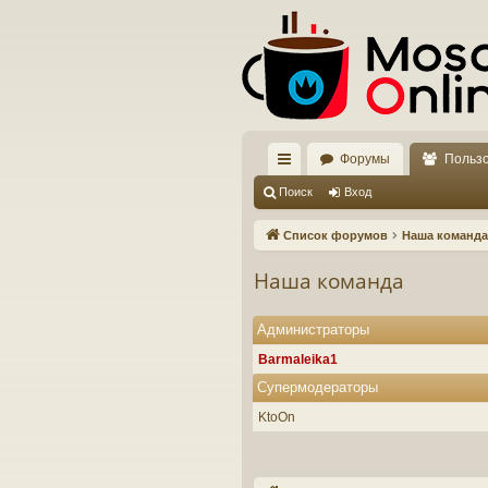
Форумы
Польз
с
Поиск
Вход
ы
Список форумов
Наша команда
лк
Наша команда
и
Администраторы
Barmaleika1
Супермодераторы
KtoOn