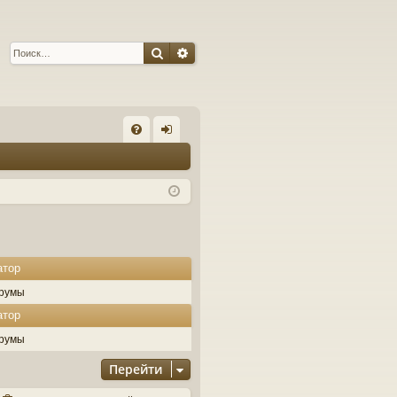
Поиск
Расширенный поиск
С
FA
хо
Q
д
атор
румы
атор
румы
Перейти