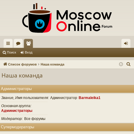
с
ор
ол
хо
Поиск
Вход
ы
ум
ьз
д
П
Список форумов
Наша команда
лк
ы
ов
о
Наша команда
и
и
ат
с
ел
Администраторы
к
и
Звание, Имя пользователя
Администратор
Barmaleika1
Основная группа
Администраторы
Модератор
Все форумы
Супермодераторы