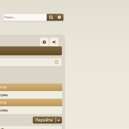
Поиск
Расширенный поиск
С
FA
хо
Q
д
атор
румы
атор
румы
Перейти