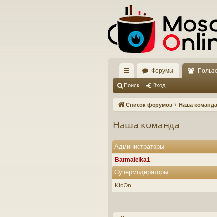
Форумы
Польз
с
Поиск
Вход
ы
Список форумов
Наша команда
лк
Наша команда
и
Администраторы
Barmaleika1
Супермодераторы
KtoOn